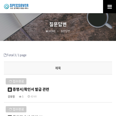
질문답변
HOME
질문답변
Total 3 /
1 page
제목
접수완료
증명서/확인서 발급 관련
강유정
5
02-01
접수완료