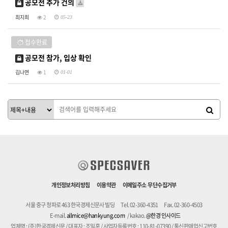
공모전 추가 건의
최지희
2
05-23
접수완료
공모전 참가, 입상 확인
김나연
1
01-01
개인정보처리방침
이용약관
이메일주소 무단수집거부
서울 중구 청파로 463 한국경제신문사 빌딩
Tel. 02-360-4351
Fax. 02-360-4503
E-mail.
allmice@hankyung.com
/ kakao.
@한경 인사이드
업체명 : (주)한국경제신문 / 대표자 : 조일훈 / 사업자등록번호 : 110-81-07390 / 통신판매업신고번호