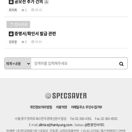
공모전 추가 건의
최지희
2
05-23
접수완료
증명서/확인서 발급 관련
강유정
5
02-01
개인정보처리방침
이용약관
이메일주소 무단수집거부
서울 중구 청파로 463 한국경제신문사 빌딩
Tel. 02-360-4351
Fax. 02-360-4503
E-mail.
allmice@hankyung.com
/ kakao.
@한경 인사이드
업체명 : (주)한국경제신문 / 대표자 : 조일훈 / 사업자등록번호 : 110-81-07390 / 통신판매업신고번호