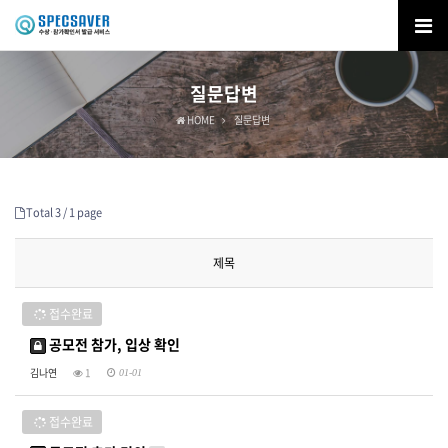
질문답변
HOME
질문답변
Total 3 /
1 page
제목
접수완료
공모전 참가, 입상 확인
김나연
1
01-01
접수완료